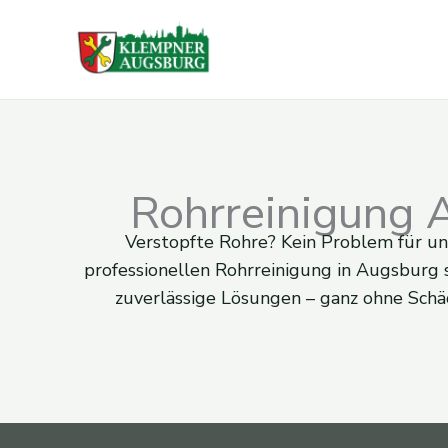
Zum
Inhalt
springen
Rohrreinigung 
Verstopfte Rohre? Kein Problem für un
professionellen Rohrreinigung in Augsburg 
zuverlässige Lösungen – ganz ohne Schä