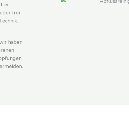
t in
eder frei
Technik.
wir haben
hrenen
topfungen
vermeiden.