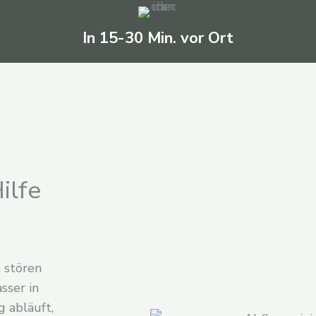
In 15-30 Min. vor Ort
ilfe
h stören
sser in
g abläuft,