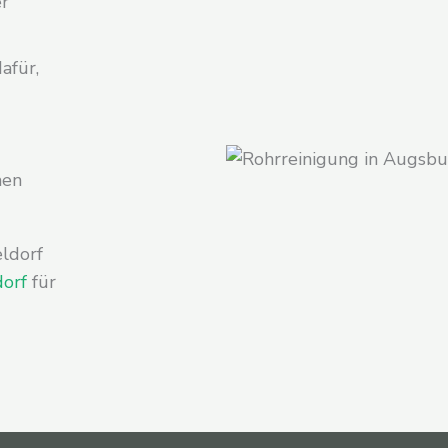
er
afür,
men
eldorf
dorf
für